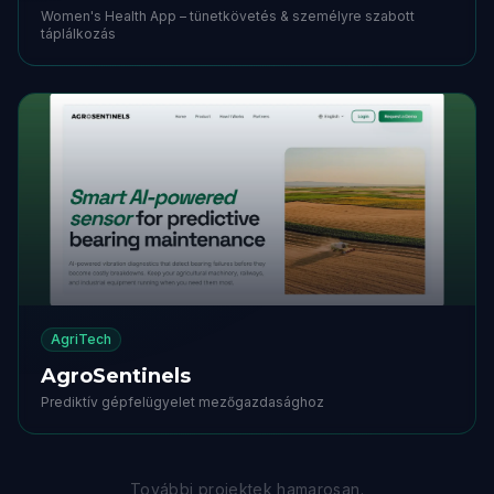
Women's Health App – tünetkövetés & személyre szabott
táplálkozás
AgriTech
AgroSentinels
Prediktív gépfelügyelet mezőgazdasághoz
További projektek hamarosan.