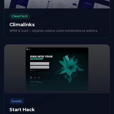
CleanTech
Climalinks
WRM & DaaS – időjárási adatok üzleti betekintéssé alakítva
Events
Start Hack