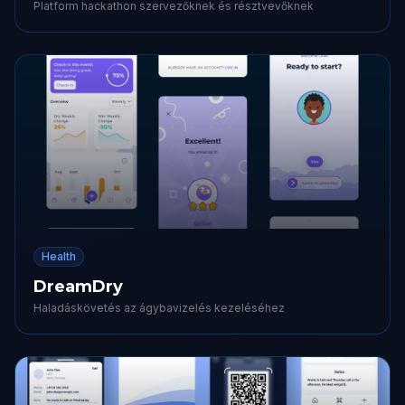
Platform hackathon szervezőknek és résztvevőknek
Health
DreamDry
Haladáskövetés az ágybavizelés kezeléséhez