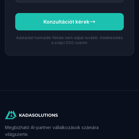
Konzultációt kérek
Adataidat harmadik félnek nem adjuk tovább. Adatkezelés
a svájci DSG szerint.
Megbízható AI-partner vállalkozások számára
világszerte.