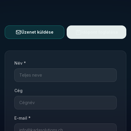
Üzenet küldése
Időpont foglalása
Név *
Cég
E-mail *