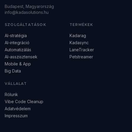
Budapest, Magyarország
info@kadasolutions.hu
SZOLGÁLTATÁSOK
TERMÉKEK
AI-stratégia
Kadarag
AI-integráció
Kadasync
Automatizálás
LaneTracker
AI-asszisztensek
Petstreamer
Mobile & App
Big Data
VÁLLALAT
Rólunk
Vibe Code Cleanup
Adatvédelem
Impresszum